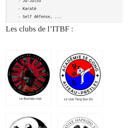
- Ju-Jutsu

- Karaté

- Self défense, ...
Les clubs de l’ITBF :
Le Bushido club
Le club Tang Soo Do